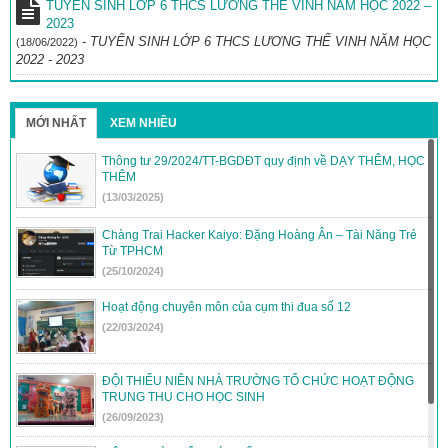
TUYỂN SINH LỚP 6 THCS LƯƠNG THẾ VINH NĂM HỌC 2022 –
2023
-
TUYỂN SINH LỚP 6 THCS LƯƠNG THẾ VINH NĂM HỌC
(18/06/2022)
2022 - 2023
MỚI NHẤT
XEM NHIỀU
Thông tư 29/2024/TT-BGDĐT quy định về DẠY THÊM, HỌC
THÊM
(13/03/2025)
Chàng Trai Hacker Kaiyo: Đặng Hoàng Ân – Tài Năng Trẻ
Từ TPHCM
(25/10/2024)
Hoạt động chuyên môn của cụm thi đua số 12
(22/03/2024)
ĐỘI THIẾU NIÊN NHÀ TRƯỜNG TỔ CHỨC HOẠT ĐỘNG
TRUNG THU CHO HỌC SINH
(26/09/2023)