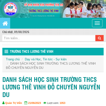
Toggle
naviga
Chủ nhật, 09/08/2026
TRƯỜNG THCS LƯƠNG THẾ VINH
Trang chủ
Dạy và Học
,
Tin tức - Sự kiện
DANH SÁCH HỌC SINH TRƯỜNG THCS LƯƠNG THẾ VINH
ĐỖ CHUYÊN NGUYỄN DU
DANH SÁCH HỌC SINH TRƯỜNG THCS
LƯƠNG THẾ VINH ĐỖ CHUYÊN NGUYỄN
DU
Quản Trị Viên
21/06/2023
Lượt xem:
1053