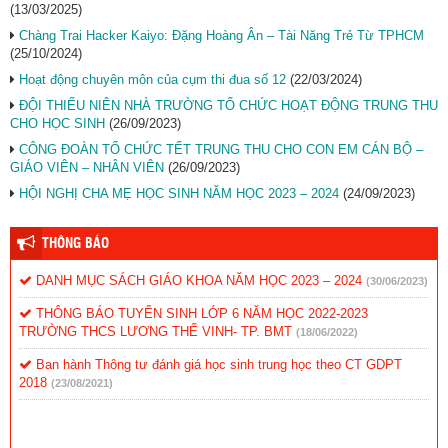
(13/03/2025)
Chàng Trai Hacker Kaiyo: Đặng Hoàng Ân – Tài Năng Trẻ Từ TPHCM
(25/10/2024)
Hoạt động chuyên môn của cụm thi đua số 12
(22/03/2024)
ĐỘI THIẾU NIÊN NHÀ TRƯỜNG TỔ CHỨC HOẠT ĐỘNG TRUNG THU
CHO HỌC SINH
(26/09/2023)
CÔNG ĐOÀN TỔ CHỨC TẾT TRUNG THU CHO CON EM CÁN BỘ –
GIÁO VIÊN – NHÂN VIÊN
(26/09/2023)
HỘI NGHỊ CHA MẸ HỌC SINH NĂM HỌC 2023 – 2024
(24/09/2023)
THÔNG BÁO
DANH MỤC SÁCH GIÁO KHOA NĂM HỌC 2023 – 2024
(30/06/2023)
THÔNG BÁO TUYỂN SINH LỚP 6 NĂM HỌC 2022-2023
TRƯỜNG THCS LƯƠNG THẾ VINH- TP. BMT
(18/06/2022)
Ban hành Thông tư đánh giá học sinh trung học theo CT GDPT
2018
(23/08/2021)