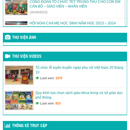
CÔNG ĐOÀN TỔ CHỨC TẾT TRUNG THU CHO CON EM
CÁN BỘ – GIÁO VIÊN – NHÂN VIÊN
(26/09/2023)
HỘI NGHỊ CHA MẸ HỌC SINH NĂM HỌC 2023 – 2024
(24/09/2023)
THƯ VIỆN ẢNH
DANH MỤC SÁCH GIÁO KHOA NĂM HỌC 2023 – 2024
(30/06/2023)
THƯ VIỆN VIDEOS
DANH SÁCH HỌC SINH TRƯỜNG THCS LƯƠNG THẾ
Tổ chức lễ tuyên truyền ngày phụ nữ Việt Nam 20 tháng
VINH ĐỖ CHUYÊN NGUYỄN DU
10
(21/06/2023)
Lượt xem:
1075
Quy trình lựa chọn sách giáo khoa trong cơ sở giáo dục
phổ thông
Lượt xem:
823
THỐNG KÊ TRUY CẬP