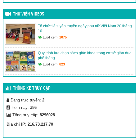
DANH MỤC SÁCH GIÁO KHOA NĂM HỌC 2023 – 2024
(30/06/2023)
THƯ VIỆN VIDEOS
DANH SÁCH HỌC SINH TRƯỜNG THCS LƯƠNG THẾ
Tổ chức lễ tuyên truyền ngày phụ nữ Việt Nam 20 tháng
VINH ĐỖ CHUYÊN NGUYỄN DU
10
(21/06/2023)
Lượt xem:
1075
Quy trình lựa chọn sách giáo khoa trong cơ sở giáo dục
phổ thông
Lượt xem:
823
THỐNG KÊ TRUY CẬP
Đang trực tuyến:
2
Hôm nay:
386
Tổng truy cập:
8296028
Địa chỉ IP: 216.73.217.70