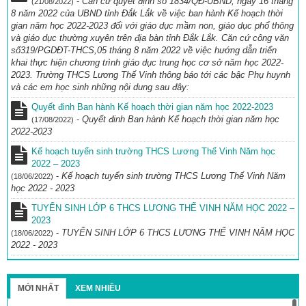
-
Căn cứ quyết định số 1834/QĐ-UBND, ngày 16 tháng
(21/08/2022)
8 năm 2022 của UBND tỉnh Đắk Lắk về việc ban hành Kế hoạch thời
gian năm học 2022-2023 đối với giáo dục mầm non, giáo dục phổ thông
và giáo dục thường xuyên trên địa bàn tỉnh Đắk Lắk. Căn cứ công văn
số319/PGDĐT-THCS,05 tháng 8 năm 2022 về việc hướng dẫn triển
khai thực hiện chương trình giáo dục trung học cơ sở năm học 2022-
2023. Trường THCS Lương Thế Vinh thông báo tới các bậc Phụ huynh
và các em học sinh những nội dung sau đây:
Quyết đinh Ban hành Kế hoạch thời gian năm học 2022-2023
-
Quyết đinh Ban hành Kế hoạch thời gian năm học
(17/08/2022)
2022-2023
Kế hoạch tuyển sinh trường THCS Lương Thế Vinh Năm học
2022 – 2023
-
Kế hoạch tuyển sinh trường THCS Lương Thế Vinh Năm
(18/06/2022)
học 2022 - 2023
TUYỂN SINH LỚP 6 THCS LƯƠNG THẾ VINH NĂM HỌC 2022 –
2023
-
TUYỂN SINH LỚP 6 THCS LƯƠNG THẾ VINH NĂM HỌC
(18/06/2022)
2022 - 2023
MỚI NHẤT
XEM NHIỀU