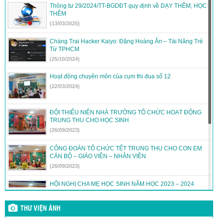
Thông tư 29/2024/TT-BGDĐT quy định về DẠY THÊM, HỌC
THÊM
(13/03/2025)
Chàng Trai Hacker Kaiyo: Đặng Hoàng Ân – Tài Năng Trẻ
Từ TPHCM
(25/10/2024)
Hoạt động chuyên môn của cụm thi đua số 12
(22/03/2024)
ĐỘI THIẾU NIÊN NHÀ TRƯỜNG TỔ CHỨC HOẠT ĐỘNG
TRUNG THU CHO HỌC SINH
(26/09/2023)
CÔNG ĐOÀN TỔ CHỨC TẾT TRUNG THU CHO CON EM
CÁN BỘ – GIÁO VIÊN – NHÂN VIÊN
(26/09/2023)
HỘI NGHỊ CHA MẸ HỌC SINH NĂM HỌC 2023 – 2024
(24/09/2023)
THƯ VIỆN ẢNH